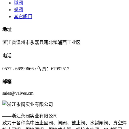
球阀
蝶阀
其它阀门
地址
浙江省温州市永嘉县瓯北镇浦西工业区
电话
0577 - 66999666 / 传真：67992512
邮箱
sales@valves.cm
——浙江永阀实业有限公司
致力于各种高中压止回阀、闸阀、截止阀、水封闸阀、真空焊