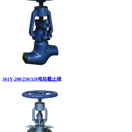
J61Y-200/250/320电站截止阀