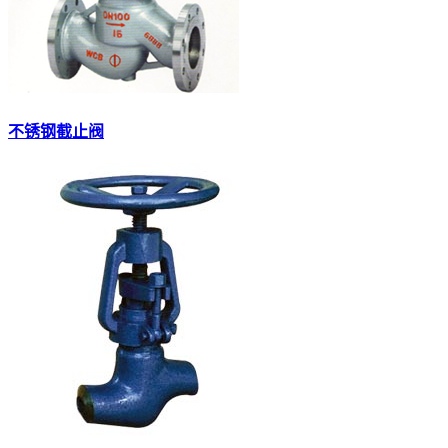
不锈钢截止阀