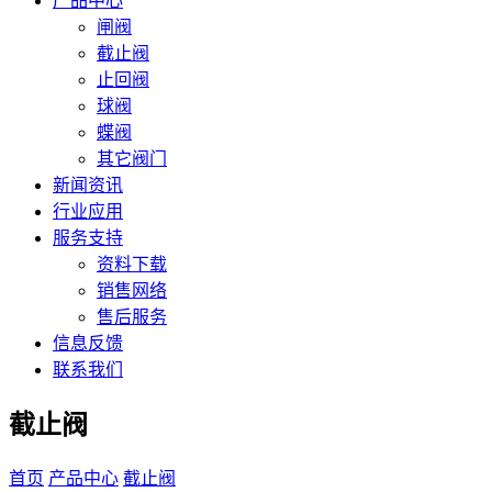
产品中心
闸阀
截止阀
止回阀
球阀
蝶阀
其它阀门
新闻资讯
行业应用
服务支持
资料下载
销售网络
售后服务
信息反馈
联系我们
截止阀
首页
产品中心
截止阀