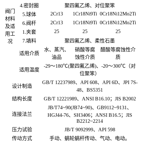
4.密封圈
聚四氟乙烯、对位聚笨
阀门
2Cr13
1Cr18Ni9Ti
0Cr18Ni12Mo2Ti
5.球体
材料
2Cr13
1Cr18Ni9Ti
0Cr18Ni12Mo2Ti
6.阀杆
及适
25
25
25
1.夹套
用工
7.填料
聚四氟乙烯、柔性石墨
况
水、蒸汽、
硝酸等腐
醋酸等腐蚀性介
适用介质
油品
蚀性介质
质
-29～180℃(聚四氟乙烯)、-20～300℃（对
适用温度
位聚笨）
GB/T 12237989、API 608、API 6D、JPI 7S-
设计制造
48、BS5351
结构长度
GB/T 12221989、ANSI B16.10；JIS B2002
JB/T74~90(JB74~90)、GB9112~9131、
连接法兰
HGJ44-76、SH3406；ANSI B16.5；JIS
B2212~2214
压力试验
JB/T 9092999、API 598
传动方式
手动、蜗轮蜗杆传动、气动、电动。