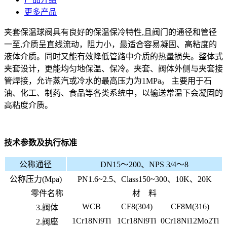
更多产品
夹套保温球阀具有良好的保温保冷特性,且阀门的通径和管径
一至,介质呈直线流动，阻力小，最适合容易凝固、高粘度的
液体介质。同时又能有效降低管路中介质的热量损失。整体式
夹套设计，更能均匀地保温、保冷。夹套、阀体外侧与夹套接
管焊接，允许蒸汽或冷水的最高压力为1MPa。 主要用于石
油、化工、制药、食品等各类系统中，以输送常温下会凝固的
高粘度介质。
技术参数及执行标准
公称通径
DN15～200、NPS 3/4～8
公称压力(Mpa)
PN1.6~2.5、Class150~300、10K、20K
零件名称
材 料
WCB
CF8(304)
CF8M(316)
3.阀体
1Cr18Ni9Ti
1Cr18Ni9Ti
0Cr18Ni12Mo2Ti
2.阀座