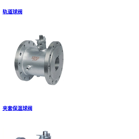
轨道球阀
夹套保温球阀