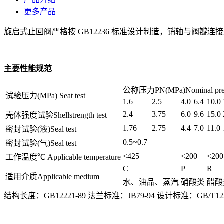
更多产品
旋启式止回阀严格按 GB12236 标准设计制造，销轴与阀
主要性能规范
公称压力PN(MPa)Nominal pres
试验压力(MPa) Seat test
1.6
2.5
4.0
6.4
10.0
2.4
3.75
6.0
9.6
15.0
壳体强度试验Shellstrength test
1.76
2.75
4.4
7.0
11.0
密封试验(液)Seal test
0.5~0.7
密封试验(气)Seal test
<425
<200
<200
工作温度℃ Applicable temperature
C
P
R
适用介质Applicable medium
水、油品、蒸汽
硝酸类
醋酸
结构长度：GB12221-89 法兰标准：JB79-94 设计标准：GB/T1223