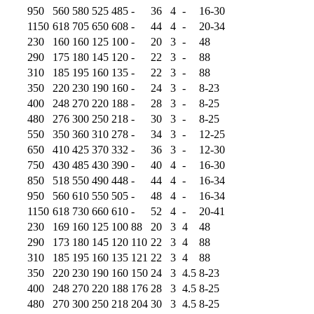
950
560
580
525
485
-
36
4
-
16-30
1150
618
705
650
608
-
44
4
-
20-34
230
160
160
125
100
-
20
3
-
48
290
175
180
145
120
-
22
3
-
88
310
185
195
160
135
-
22
3
-
88
350
220
230
190
160
-
24
3
-
8-23
400
248
270
220
188
-
28
3
-
8-25
480
276
300
250
218
-
30
3
-
8-25
550
350
360
310
278
-
34
3
-
12-25
650
410
425
370
332
-
36
3
-
12-30
750
430
485
430
390
-
40
4
-
16-30
850
518
550
490
448
-
44
4
-
16-34
950
560
610
550
505
-
48
4
-
16-34
1150
618
730
660
610
-
52
4
-
20-41
230
169
160
125
100
88
20
3
4
48
290
173
180
145
120
110
22
3
4
88
310
185
195
160
135
121
22
3
4
88
350
220
230
190
160
150
24
3
4.5
8-23
400
248
270
220
188
176
28
3
4.5
8-25
480
270
300
250
218
204
30
3
4.5
8-25