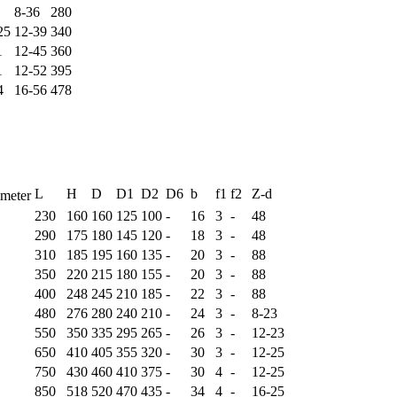
8-36
280
25
12-39
340
1
12-45
360
1
12-52
395
4
16-56
478
L
H
D
D1
D2
D6
b
f1
f2
Z-d
eter
230
160
160
125
100
-
16
3
-
48
290
175
180
145
120
-
18
3
-
48
310
185
195
160
135
-
20
3
-
88
350
220
215
180
155
-
20
3
-
88
400
248
245
210
185
-
22
3
-
88
480
276
280
240
210
-
24
3
-
8-23
550
350
335
295
265
-
26
3
-
12-23
650
410
405
355
320
-
30
3
-
12-25
750
430
460
410
375
-
30
4
-
12-25
850
518
520
470
435
-
34
4
-
16-25