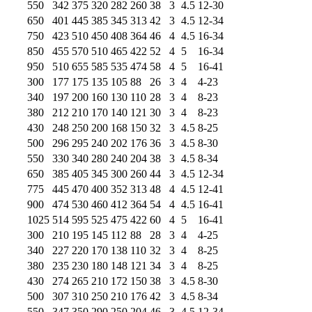
550
342
375
320
282
260
38
3
4.5
12-30
650
401
445
385
345
313
42
3
4.5
12-34
750
423
510
450
408
364
46
4
4.5
16-34
850
455
570
510
465
422
52
4
5
16-34
950
510
655
585
535
474
58
4
5
16-41
300
177
175
135
105
88
26
3
4
4-23
340
197
200
160
130
110
28
3
4
8-23
380
212
210
170
140
121
30
3
4
8-23
430
248
250
200
168
150
32
3
4.5
8-25
500
296
295
240
202
176
36
3
4.5
8-30
550
330
340
280
240
204
38
3
4.5
8-34
650
385
405
345
300
260
44
3
4.5
12-34
775
445
470
400
352
313
48
4
4.5
12-41
900
474
530
460
412
364
54
4
4.5
16-41
1025
514
595
525
475
422
60
4
5
16-41
300
210
195
145
112
88
28
3
4
4-25
340
227
220
170
138
110
32
3
4
8-25
380
235
230
180
148
121
34
3
4
8-25
430
274
265
210
172
150
38
3
4.5
8-30
500
307
310
250
210
176
42
3
4.5
8-34
550
347
350
290
250
204
46
3
4.5
12-34