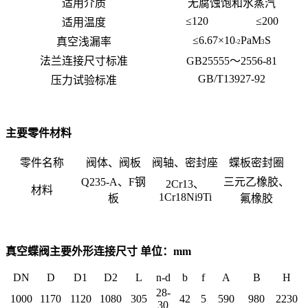
适用介质
无腐蚀饱和水蒸汽
≤120
≤200
适用温度
≤6.67×10
PaM
S
真空浅漏率
-2
3
法兰连接尺寸标准
GB25555～2556-81
GB/T13927-92
压力试验标准
主要零件材料
零件名称
阀体、阀板
阀轴、密封座
蝶板密封圈
Q235-A、F钢
三元乙橡胶、
2Cr13、
材料
1Cr18Ni9Ti
板
氟橡胶
真空蝶阀主要外形连接尺寸 单位：mm
DN
D
D1
D2
L
n-d
b
f
A
B
H
28-
1000
1170
1120
1080
305
42
5
590
980
2230
30