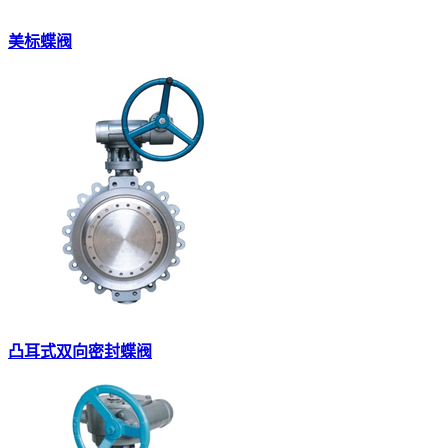
美标蝶阀
凸耳式双向密封蝶阀