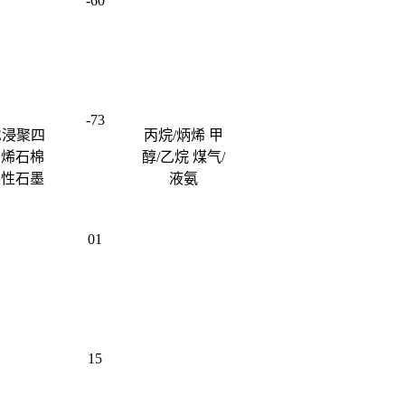
-60
-73
FE浸聚四
丙烷/炳烯 甲
 烯石棉
醇/乙烷 煤气/
柔性石墨
液氨
01
15