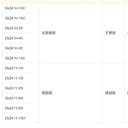
DkZ41H-10C
DkZ41H-16C
DkZ41H-25
优质碳钢
不锈钢
DkZ41H-40
DkZ41H-63
DkZ41H-100
DkZ41Y-10I
DkZ41Y-16I
DkZ41Y-25I
铬钼钢
铬钼钢
DkZ41Y-40I
DkZ41Y-63I
DkZ41Y-100I