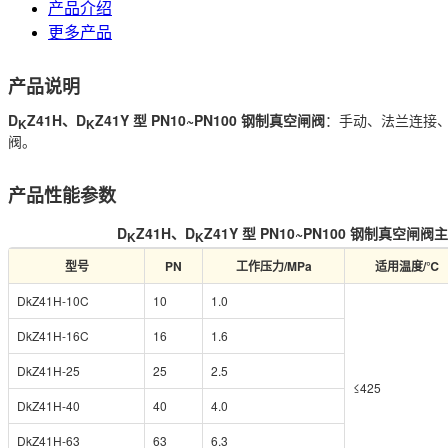
产品介绍
更多产品
产品说明
D
Z41H、D
Z41Y 型 PN10~PN100 钢制真空闸阀
：手动、法兰连接、
K
K
阀。
产品性能参数
D
Z41H、D
Z41Y 型 PN10~PN100 钢制真空闸
K
K
型号
PN
工作压力/MPa
适用温度/℃
DkZ41H-10C
10
1.0
DkZ41H-16C
16
1.6
DkZ41H-25
25
2.5
≤425
DkZ41H-40
40
4.0
DkZ41H-63
63
6.3