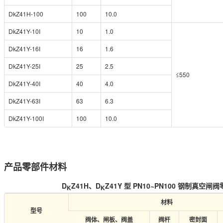
DkZ41H-100
100
10.0
DkZ41Y-10I
10
1.0
DkZ41Y-16I
16
1.6
DkZ41Y-25I
25
2.5
≤550
DkZ41Y-40I
40
4.0
DkZ41Y-63I
63
6.3
DkZ41Y-100I
100
10.0
产品零部件材料
D
Z41H、D
Z41Y 型 PN10~PN100 钢制真空
K
K
材料
型号
阀体、闸板、阀盖
阀杆
密封面