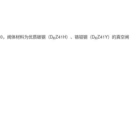
00，阀体材料为优质碳钢（D
Z41H）、铬钼钢（D
Z41Y）的真空闸
K
K