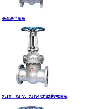
低温法兰闸阀
Z41H、Z41Y、Z41W 型钢制楔式闸阀