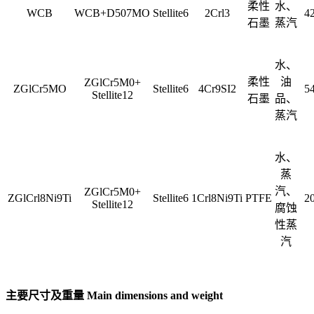
柔性
水、
WCB
WCB+D507MO
Stellite6
2Crl3
4
石墨
蒸汽
水、
柔性
油
ZGlCr5M0+
ZGlCr5MO
Stellite6
4Cr9SI2
5
Stellite12
石墨
品、
蒸汽
水、
蒸
汽、
ZGlCr5M0+
ZGlCrl8Ni9Ti
Stellite6
1Crl8Ni9Ti
PTFE
2
Stellite12
腐蚀
性蒸
汽
主要尺寸及重量 Main dimensions and weight