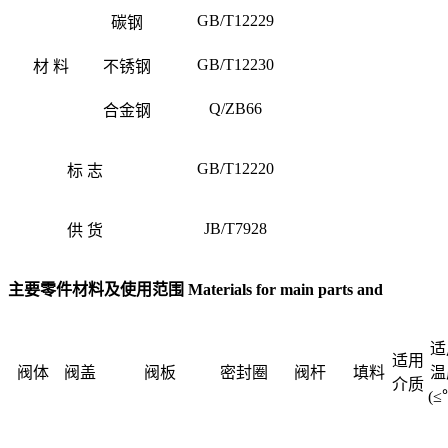
GB/T12229
碳钢
GB/T12230
材 料
不锈钢
Q/ZB66
合金钢
GB/T12220
标 志
JB/T7928
供 货
主要零件材料及使用范围 Materials for main parts and
适
适用
阀体
阀盖
阀板
密封圈
阀杆
填料
温
介质
(≤